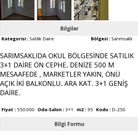
Bilgiler
Kategorisi :
Satılık Daire
Bölgesi :
Sarımsaklı
SARIMSAKLIDA OKUL BÖLGESİNDE SATILIK
3+1 DAİRE ÖN CEPHE. DENİZE 500 M
MESAAFEDE , MARKETLER YAKIN, ÖNÜ
AÇIK İKİ BALKONLU. ARA KAT. 3+1 GENİŞ
DAİRE.
Fiyat :
550.000
Oda-Salon :
3+1
m2 :
95
Kodu :
D-250
Bilgi Formu