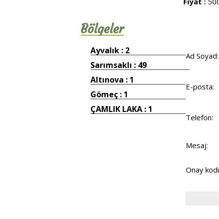
Fiyat :
50
Bölgeler
Ayvalık : 2
Ad Soyad:
Sarımsaklı : 49
Altınova : 1
E-posta:
Gömeç : 1
ÇAMLIK LAKA : 1
Telefon:
Mesaj:
Onay kod