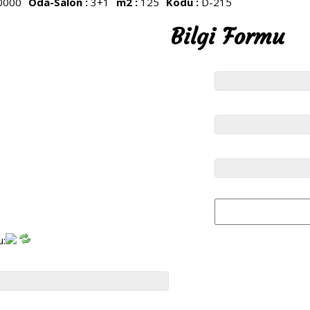
0000
Oda-Salon :
3+1
m2 :
125
Kodu :
D-215
Bilgi Formu
u: