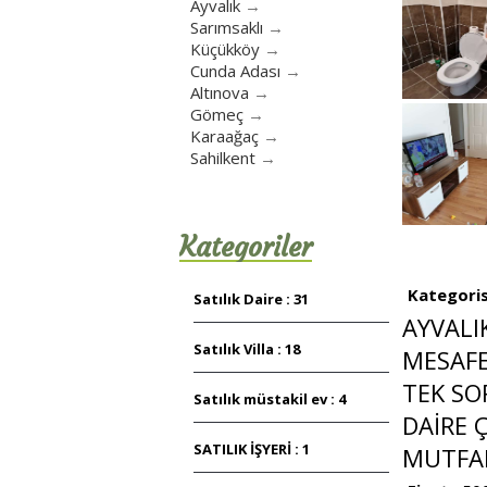
Ayvalık
→
Sarımsaklı
→
Küçükköy
→
Cunda Adası
→
Altınova
→
Gömeç
→
Karaağaç
→
Sahilkent
→
Kategoriler
Kategoris
Satılık Daire : 31
AYVALI
Satılık Villa : 18
MESAFE
TEK SO
Satılık müstakil ev : 4
DAİRE 
SATILIK İŞYERİ : 1
MUTFAK