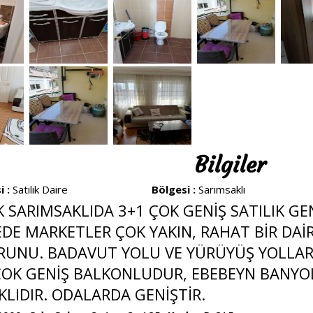
Bilgiler
i :
Satılık Daire
Bölgesi :
Sarımsaklı
K SARIMSAKLIDA 3+1 ÇOK GENİŞ SATILIK GE
DE MARKETLER ÇOK YAKIN, RAHAT BİR DAİ
RUNU. BADAVUT YOLU VE YÜRÜYÜŞ YOLLAR
ÇOK GENİŞ BALKONLUDUR, EBEBEYN BANYOL
LIDIR. ODALARDA GENİŞTİR.