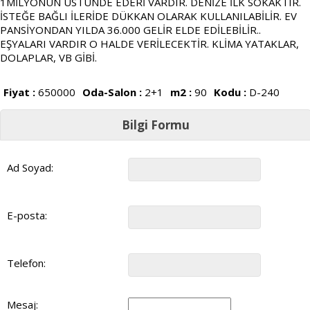
1MİLYONUN ÜSTÜNDE EDERİ VARDIR. DENİZE İLK SOKAKTIR.
İSTEĞE BAĞLI İLERİDE DÜKKAN OLARAK KULLANILABİLİR. EV
PANSİYONDAN YILDA 36.000 GELİR ELDE EDİLEBİLİR..
EŞYALARI VARDIR O HALDE VERİLECEKTİR. KLİMA YATAKLAR,
DOLAPLAR, VB GİBİ.
Fiyat :
650000
Oda-Salon :
2+1
m2 :
90
Kodu :
D-240
Bilgi Formu
Ad Soyad:
E-posta:
Telefon:
Mesaj: