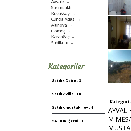
Ayvalık
→
Sarımsaklı
→
Küçükköy
→
Cunda Adası
→
Altınova
→
Gömeç
→
Karaağaç
→
Sahilkent
→
Kategoriler
Satılık Daire : 31
Satılık Villa : 18
Kategoris
Satılık müstakil ev : 4
AYVALI
M MESA
SATILIK İŞYERİ : 1
MÜSTAK