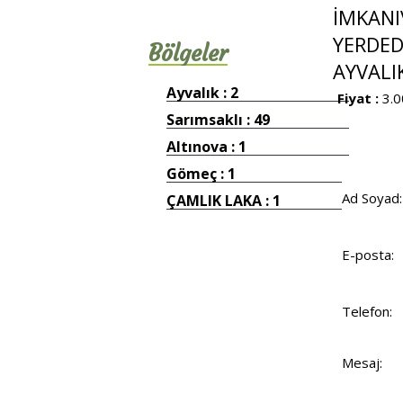
İMKANI
YERDED
Bölgeler
AYVALI
Ayvalık : 2
Fiyat :
3.0
Sarımsaklı : 49
Altınova : 1
Gömeç : 1
Ad Soyad:
ÇAMLIK LAKA : 1
E-posta:
Telefon:
Mesaj: